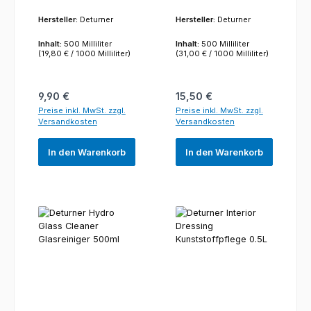
Hersteller:
Deturner
Hersteller:
Deturner
Inhalt:
500 Milliliter
Inhalt:
500 Milliliter
(19,80 € / 1000 Milliliter)
(31,00 € / 1000 Milliliter)
Regulärer Preis:
Regulärer Preis:
9,90 €
15,50 €
Preise inkl. MwSt. zzgl.
Preise inkl. MwSt. zzgl.
Versandkosten
Versandkosten
In den Warenkorb
In den Warenkorb