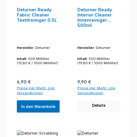
Deturner Ready
Deturner Ready
Fabric Cleaner
Interior Cleaner
Textilreiniger 0.5L
Innenreiniger
500ml
Hersteller:
Deturner
Hersteller:
Deturner
Inhalt:
500 Milliliter
Inhalt:
500 Milliliter
(13,80 € / 1000 Milliliter)
(19,80 € / 1000 Milliliter)
Regulärer Preis:
Regulärer Preis:
6,90 €
9,90 €
Preise inkl. MwSt. zzgl.
Preise inkl. MwSt. zzgl.
Versandkosten
Versandkosten
Details
In den Warenkorb