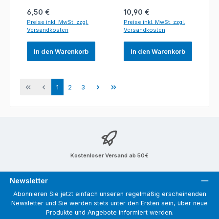
Regulärer Preis:
Regulärer Preis:
6,50 €
10,90 €
Preise inkl. MwSt. zzgl.
Preise inkl. MwSt. zzgl.
Versandkosten
Versandkosten
In den Warenkorb
In den Warenkorb
Seite
Seite
Seite
1
2
3
Kostenloser Versand ab 50€
Newsletter
Abonnieren Sie jetzt einfach unseren regelmäßig erscheinenden
Newsletter und Sie werden stets unter den Ersten sein, über neue
Produkte und Angebote informiert werden.