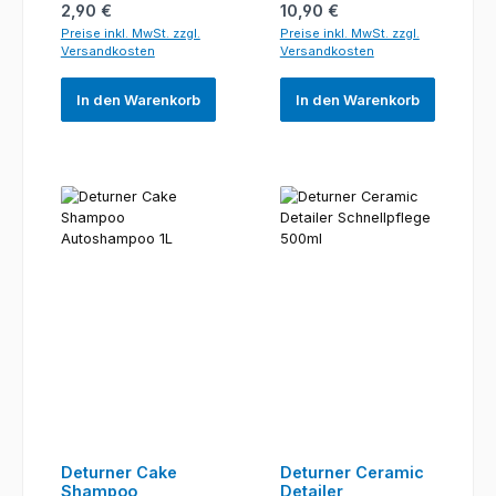
Regulärer Preis:
Regulärer Preis:
2,90 €
10,90 €
Preise inkl. MwSt. zzgl.
Preise inkl. MwSt. zzgl.
Versandkosten
Versandkosten
In den Warenkorb
In den Warenkorb
Deturner Cake
Deturner Ceramic
Shampoo
Detailer