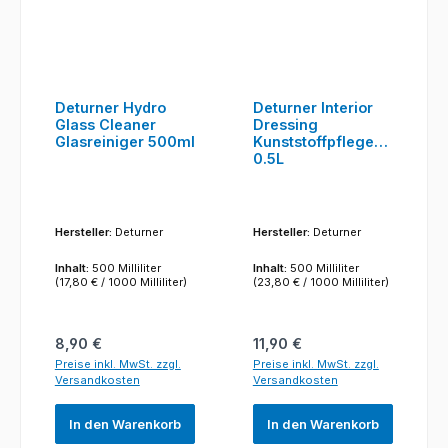
Deturner Hydro
Deturner Interior
Glass Cleaner
Dressing
Glasreiniger 500ml
Kunststoffpflege
0.5L
Hersteller:
Deturner
Hersteller:
Deturner
Inhalt:
500 Milliliter
Inhalt:
500 Milliliter
(17,80 € / 1000 Milliliter)
(23,80 € / 1000 Milliliter)
Regulärer Preis:
Regulärer Preis:
8,90 €
11,90 €
Preise inkl. MwSt. zzgl.
Preise inkl. MwSt. zzgl.
Versandkosten
Versandkosten
In den Warenkorb
In den Warenkorb