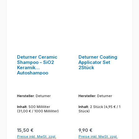
Deturner Ceramic
Deturner Coating
Shampoo – SiO2
Applicator Set
Keramik
2Stück
Autoshampoo
500ml
Hersteller:
Deturner
Hersteller:
Deturner
Inhalt:
500 Milliliter
Inhalt:
2 Stück
(4,95 € / 1
(31,00 € / 1000 Milliliter)
Stück)
Regulärer Preis:
Regulärer Preis:
15,50 €
9,90 €
Preise inkl. MwSt. zzgl.
Preise inkl. MwSt. zzgl.