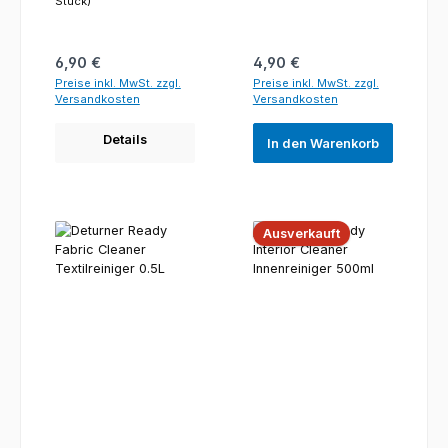
Stück)
Regulärer Preis:
Regulärer Preis:
6,90 €
4,90 €
Preise inkl. MwSt. zzgl.
Preise inkl. MwSt. zzgl.
Versandkosten
Versandkosten
Details
In den Warenkorb
Ausverkauft