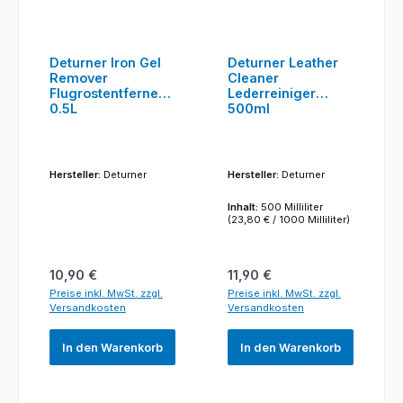
Deturner Iron Gel
Deturner Leather
Remover
Cleaner
Flugrostentferner
Lederreiniger
0.5L
500ml
Hersteller:
Deturner
Hersteller:
Deturner
Inhalt:
500 Milliliter
(23,80 € / 1000 Milliliter)
Regulärer Preis:
Regulärer Preis:
10,90 €
11,90 €
Preise inkl. MwSt. zzgl.
Preise inkl. MwSt. zzgl.
Versandkosten
Versandkosten
In den Warenkorb
In den Warenkorb