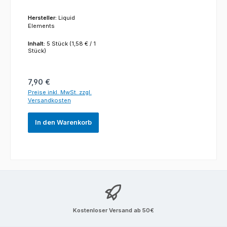
Hersteller:
Liquid
Elements
Inhalt:
5 Stück
(1,58 € / 1
Stück)
Regulärer Preis:
7,90 €
Preise inkl. MwSt. zzgl.
Versandkosten
In den Warenkorb
Kostenloser Versand ab 50€