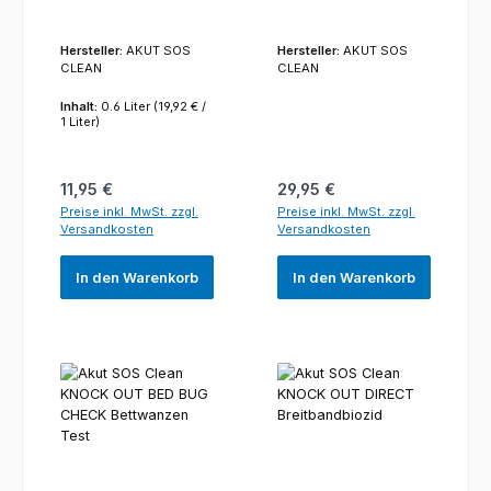
Hersteller:
AKUT SOS
Hersteller:
AKUT SOS
CLEAN
CLEAN
Inhalt:
0.6 Liter
(19,92 € /
1 Liter)
Regulärer Preis:
Regulärer Preis:
11,95 €
29,95 €
Preise inkl. MwSt. zzgl.
Preise inkl. MwSt. zzgl.
Versandkosten
Versandkosten
In den Warenkorb
In den Warenkorb