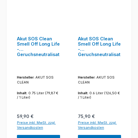
Akut SOS Clean
Akut SOS Clean
Smell Off Long Life
Smell Off Long Life
-
-
Geruchsneutralisat
Geruchsneutralisat
or 300ml
or 300ml
Hersteller:
AKUT SOS
Hersteller:
AKUT SOS
CLEAN
CLEAN
Inhalt:
0.75 Liter
(79,87 €
Inhalt:
0.6 Liter
(126,50 €
/ 1 Liter)
/ 1 Liter)
Regulärer Preis:
Regulärer Preis:
59,90 €
75,90 €
Preise inkl. MwSt. zzgl.
Preise inkl. MwSt. zzgl.
Versandkosten
Versandkosten