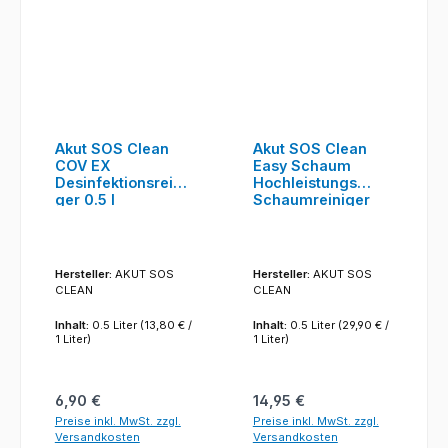
Akut SOS Clean
Akut SOS Clean
COV EX
Easy Schaum
Desinfektionsreini
Hochleistungs
ger 0.5 l
Schaumreiniger
0.5L
Hersteller:
AKUT SOS
Hersteller:
AKUT SOS
CLEAN
CLEAN
Inhalt:
0.5 Liter
(13,80 € /
Inhalt:
0.5 Liter
(29,90 € /
1 Liter)
1 Liter)
Regulärer Preis:
Regulärer Preis:
6,90 €
14,95 €
Preise inkl. MwSt. zzgl.
Preise inkl. MwSt. zzgl.
Versandkosten
Versandkosten