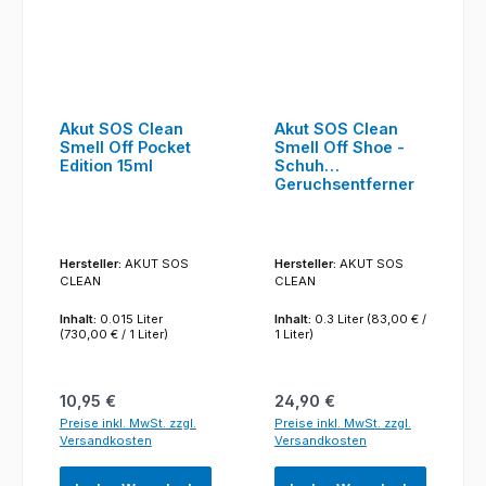
Akut SOS Clean
Akut SOS Clean
Smell Off Pocket
Smell Off Shoe -
Edition 15ml
Schuh
Geruchsentferner
300ml
Hersteller:
AKUT SOS
Hersteller:
AKUT SOS
CLEAN
CLEAN
Inhalt:
0.015 Liter
Inhalt:
0.3 Liter
(83,00 € /
(730,00 € / 1 Liter)
1 Liter)
Regulärer Preis:
Regulärer Preis:
10,95 €
24,90 €
Preise inkl. MwSt. zzgl.
Preise inkl. MwSt. zzgl.
Versandkosten
Versandkosten