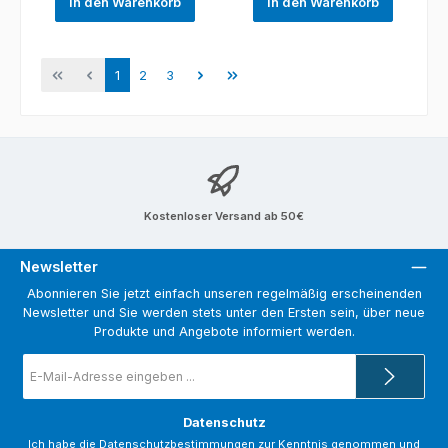
In den Warenkorb
In den Warenkorb
Seite
Seite
Seite
1
2
3
Kostenloser Versand ab 50€
Newsletter
Abonnieren Sie jetzt einfach unseren regelmäßig erscheinenden
Newsletter und Sie werden stets unter den Ersten sein, über neue
Produkte und Angebote informiert werden.
E-
Mail-
Adresse
*
Datenschutz
Ich habe die
Datenschutzbestimmungen
zur Kenntnis genommen und