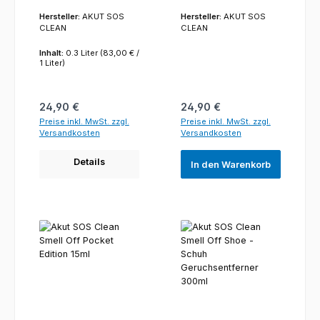
Hersteller:
AKUT SOS
Hersteller:
AKUT SOS
CLEAN
CLEAN
Inhalt:
0.3 Liter
(83,00 € /
1 Liter)
Regulärer Preis:
Regulärer Preis:
24,90 €
24,90 €
Preise inkl. MwSt. zzgl.
Preise inkl. MwSt. zzgl.
Versandkosten
Versandkosten
Details
In den Warenkorb