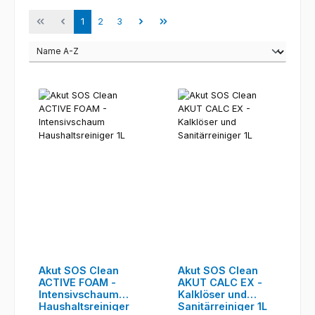
Seite
Seite
Seite
1
2
3
Akut SOS Clean
Akut SOS Clean
ACTIVE FOAM -
AKUT CALC EX -
Intensivschaum
Kalklöser und
Haushaltsreiniger
Sanitärreiniger 1L