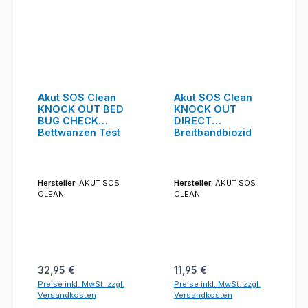
Akut SOS Clean
Akut SOS Clean
KNOCK OUT BED
KNOCK OUT
BUG CHECK
DIRECT
Bettwanzen Test
Breitbandbiozid
Hersteller:
AKUT SOS
Hersteller:
AKUT SOS
CLEAN
CLEAN
Regulärer Preis:
Regulärer Preis:
32,95 €
11,95 €
Preise inkl. MwSt. zzgl.
Preise inkl. MwSt. zzgl.
Versandkosten
Versandkosten