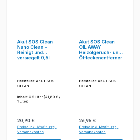
Akut SOS Clean
Akut SOS Clean
Nano Clean –
OIL AWAY
Reinigt und
Heizölgeruch- und
versiegelt 0,5l
Ölfleckenentferner
1L
Hersteller:
AKUT SOS
Hersteller:
AKUT SOS
CLEAN
CLEAN
Inhalt:
0.5 Liter
(41,80 € /
1 Liter)
Regulärer Preis:
Regulärer Preis:
20,90 €
26,95 €
Preise inkl. MwSt. zzgl.
Preise inkl. MwSt. zzgl.
Versandkosten
Versandkosten