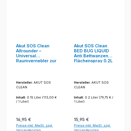
Akut SOS Clean
Akut SOS Clean
Allrounder –
BED BUG LIQUID
Universal
Anti Bettwanzen
Raumvernebler zur
Flächenspray 0.2L
Insektenbekämpfu
ng 150ml
Hersteller:
AKUT SOS
Hersteller:
AKUT SOS
CLEAN
CLEAN
Inhalt:
0.15 Liter
(113,00 €
Inhalt:
0.2 Liter
(79,75 € /
/ 1 Liter)
1 Liter)
Regulärer Preis:
Regulärer Preis:
16,95 €
15,95 €
Preise inkl. MwSt. zzgl.
Preise inkl. MwSt. zzgl.
Versandkosten
Versandkosten